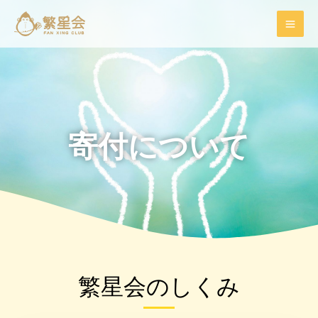
内
MAIN
容
MENU
を
ス
キ
ッ
プ
寄付について
繁星会のしくみ