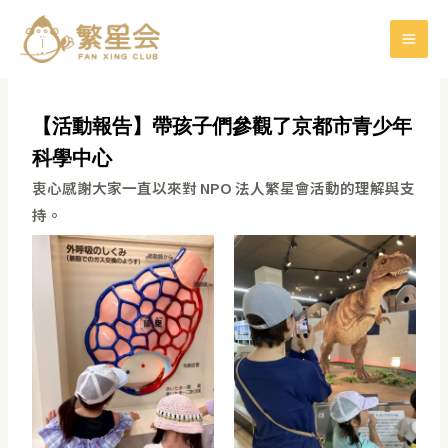
Skip
Post
MAIN
to
navigation
MENU
content
【活動報告】帶孩子們參觀了京都市青少年
科學中心
衷心感謝大家一直以來對 NPO 法人繁星會活動的理解與支
持。