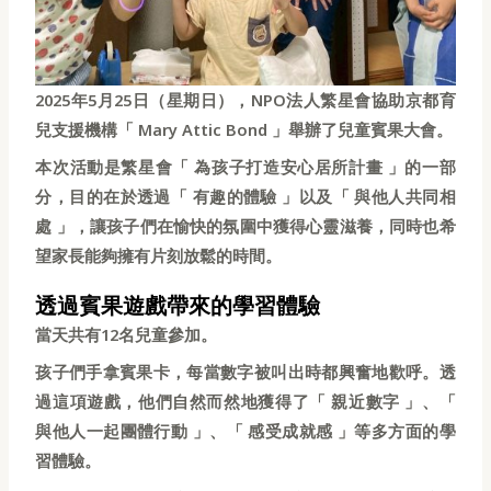
2025年5月25日（星期日），NPO法人繁星會協助京都育
兒支援機構「 Mary Attic Bond 」舉辦了兒童賓果大會。
本次活動是繁星會「 為孩子打造安心居所計畫 」的一部
分，目的在於透過「 有趣的體驗 」以及「 與他人共同相
處 」，讓孩子們在愉快的氛圍中獲得心靈滋養，同時也希
望家長能夠擁有片刻放鬆的時間。
透過賓果遊戲帶來的學習體驗
當天共有12名兒童參加。
孩子們手拿賓果卡，每當數字被叫出時都興奮地歡呼。透
過這項遊戲，他們自然而然地獲得了「 親近數字 」、「
與他人一起團體行動 」、「 感受成就感 」等多方面的學
習體驗。