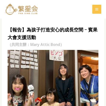
Skip
Post
MAIN
to
navigation
MENU
content
【報告】為孩子打造安心的成長空間 ｰ 賓果
大會支援活動
（共同主辦：Mary Attic Bond）